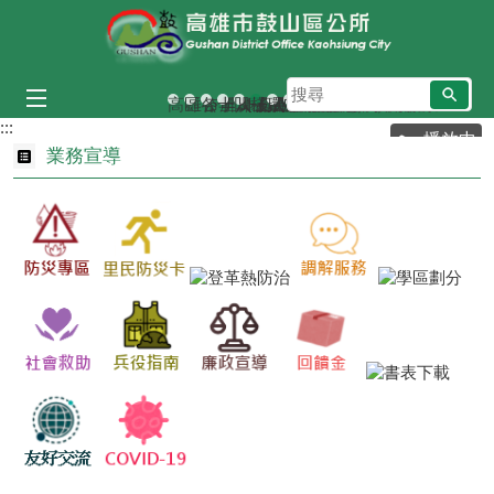
跳到主要內容區塊
搜
高雄市里鄰編組及調整專區
區公所3F打卡區
各年次役男服役役期
十八王公廟斜坡道
凹子底森林公園
棧貳庫
環狀輕軌-哈瑪星站
哈瑪星哨船頭海景
西子灣
英國領事館夜景
尋
:::
播放中
業務宣導