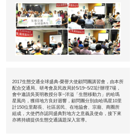
2017生態交通全球盛典-榮譽大使顧問團講習會，由本所
配合交通局、研考會及民政局於5/19~5/23計辦理7場，
會中邀請吳英明教授分享~洋溢「生態移動力」的哈瑪
星風尚，獲得地方良好迴響，顧問團分別由哈瑪星10里
計150位里鄰長、社區居民、在地協會、宗廟、商圈所
組成，大使們亦認同盛典對地方之意義及使命，接下來
亦將持續提供生態交通議題深入宣導。