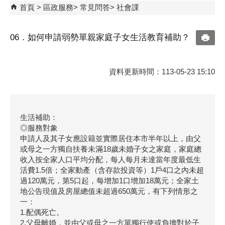
首頁
區政服務
常見問答
社會課
06．如何申請弱勢單親家庭子女生活教育補助？
資料更新時間：113-05-23 15:10
生活補助：
◎服務對象
申請人及其子女應設籍並實際居住本市半年以上，由父
或母之一方獨自扶養未滿18歲未婚子女之家庭，家庭總
收入按全家人口平均分配，每人每月未達當年度最低生
活費1.5倍；全家動產（含存款投資等）1戶4口之內未超
過120萬元，第5口起，每增加1口增加18萬元；全家土
地公告現值及房屋總值未超過650萬元，有下列情形之
一：
1.配偶死亡。
2.父母離婚，並由父或母之一方單獨行使或負擔對於子