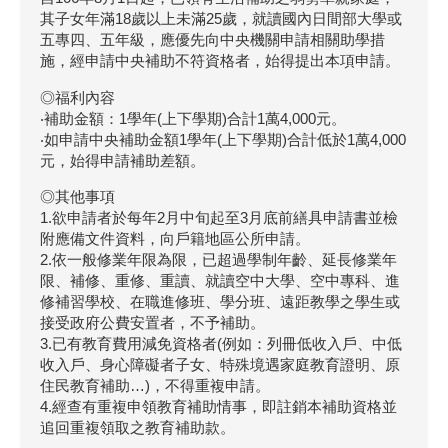
其子女年滿18歲以上未滿25歲，就讀國內日間部大學或
五專四、五年級，應優先向中央機關申請相關助學措
施，經申請中央補助不符資格者，始得提出本項申請。
◎福利內容
‧補助金額：1學年(上下學期)合計1萬4,000元。
‧如申請中央補助金額1學年(上下學期)合計低於1萬4,000
元，始得申請補助差額。
◎其他事項
1.欲申請者於每年2月中旬起至3月底前繕具申請書並檢
附應備文件資料，向戶籍地區公所申請。
2.依一般修業年限為限，已超過學制年齡、延長修業年
限、補修、重修、重讀、就讀空中大學、空中專科、進
修補習學校、在職進修班、學分班、遠距教學之學生或
接受政府公費安置者，不予補助。
3.已有教育費用減免資格者(例如：列冊低收入戶、中低
收入戶、身心障礙者子女、特殊境遇家庭教育證明、原
住民教育補助…)，不得重複申請。
4.經查有重複申領教育補助情事，即註銷本補助資格並
追回重複領取之教育補助款。