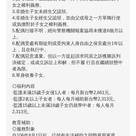
女之權利義務。
3.非婚生子女未經生父認領。
4.非婚生子女經生父認領，並由父或母之一方單獨行使
或負擔對於子女之權利義務。
5.配偶行蹤不明，經向警察機關報案協尋未獲達6個月以
上。
6.配偶受處有期徒刑或受拘束人身自由之保安處分1年以
上，且在執行中。
7.配偶惡意遺棄。但以一方提起請求同居之訴獲勝訴判
決確定，或成立訴訟上和解，拒不履 行且在繼續狀態中
者為限。
8.單身收養子女。
◎福利內容
‧監護未滿15歲子女僅1人者：每月新台幣2,661元。
‧監護2名以上子女者：每人每月補助新台幣2,313元。
‧監護15歲以上未滿18歲子女仍就學中者：每人每月
2,313元。
教育補助：
◎服務對象
自106年8月1日起，已領有生活補助之弱勢單親家庭，