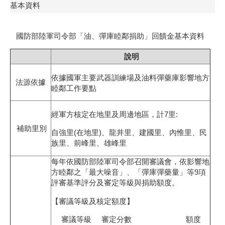
基本資料
國防部陸軍司令部「油、彈庫睦鄰捐助」回饋金基本資料
說明
依據國軍主要武器訓練場及油料彈藥庫影響地方
法源依據
睦鄰工作要點
經軍方核定在地里及周邊地區，計7里:
補助里別
自強里(在地里)、龍井里、建國里、內惟里、民
族里、前峰里、雄峰里
每年依國防部陸軍司令部召開審議會，依影響地
方睦鄰之「最大噪音」、「彈庫彈藥量」等9項
評審基準評分及審定等級與捐助額度。
【審議等級及核定額度】
審議等級 審定分數 額度