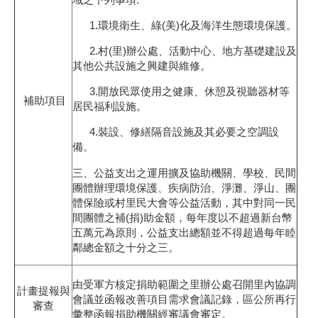
1.環境衛生、綠(美)化及海洋生態環境保護。
2.村(里)辦公處、活動中心、地方基礎建設及
其他公共設施之興建與維修。
3.開放民眾使用之健康、休憩及視聽器材等
補助項目
居民福利設施。
4.裝設、修繕隔音設施及其必要之空調設
備。
三、公益支出之運用擴及協助機關、學校、民間
團體辦理環境保護、疾病防治、淨灘、淨山、團
體保險或村里民大會等公益活動，其中對同一民
間團體之補(捐)助金額，每年度以不超過新台幣
五萬元為原則，公益支出總額並不得超過每年睦
鄰總金額之十分之三。
由受軍方核定捐助範圍之里辦公處召開里內協調
計畫提報與
會議並函報改善項目需求會議記錄，區公所再行
審查
彙整函報捐助機關經審議會審定。