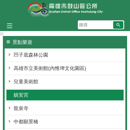
跳到主要內容區塊
搜
尋
:::
景點樂遊
凹子底森林公園
高雄市立美術館(內惟埤文化園區)
兒童美術館
鎮安宮
龍泉寺
中都願景橋