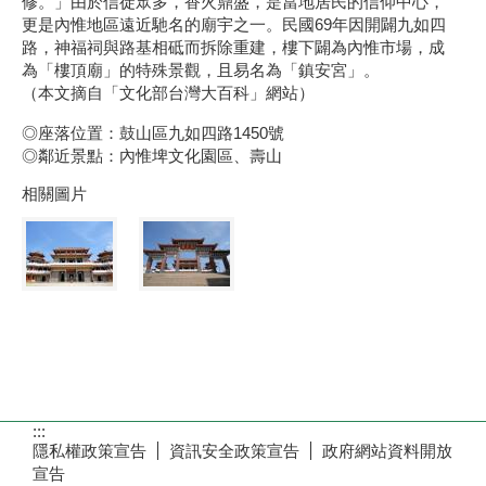
修。」由於信徒眾多，香火鼎盛，是當地居民的信仰中心，
更是內惟地區遠近馳名的廟宇之一。民國69年因開闢九如四
路，神福祠與路基相砥而拆除重建，樓下闢為內惟市場，成
為「樓頂廟」的特殊景觀，且易名為「鎮安宮」。
（本文摘自「文化部台灣大百科」網站）
◎座落位置：鼓山區九如四路1450號
◎鄰近景點：內惟埤文化園區、壽山
相關圖片
:::
隱私權政策宣告
資訊安全政策宣告
政府網站資料開放
宣告