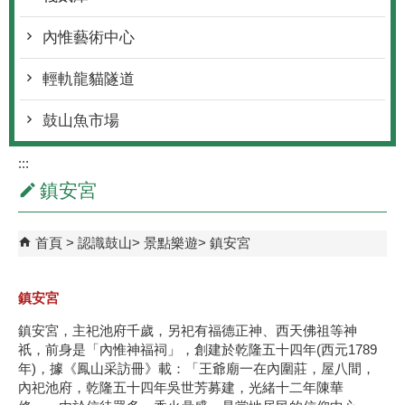
內惟藝術中心
輕軌龍貓隧道
鼓山魚市場
:::
鎮安宮
首頁
認識鼓山
景點樂遊
鎮安宮
鎮安宮
鎮安宮，主祀池府千歲，另祀有福德正神、西天佛祖等神
祇，前身是「內惟神福祠」，創建於乾隆五十四年(西元1789
年)，據《鳳山采訪冊》載：「王爺廟一在內圍莊，屋八間，
內祀池府，乾隆五十四年吳世芳募建，光緒十二年陳華