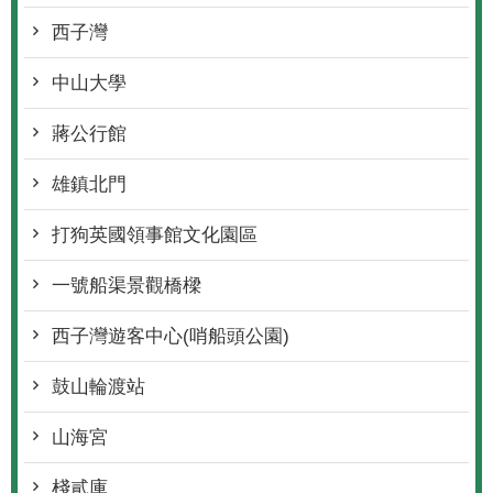
西子灣
中山大學
蔣公行館
雄鎮北門
打狗英國領事館文化園區
一號船渠景觀橋樑
西子灣遊客中心(哨船頭公園)
鼓山輪渡站
山海宮
棧貳庫