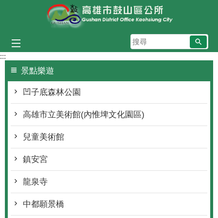
跳到主要內容區塊
搜
尋
:::
景點樂遊
凹子底森林公園
高雄市立美術館(內惟埤文化園區)
兒童美術館
鎮安宮
龍泉寺
中都願景橋