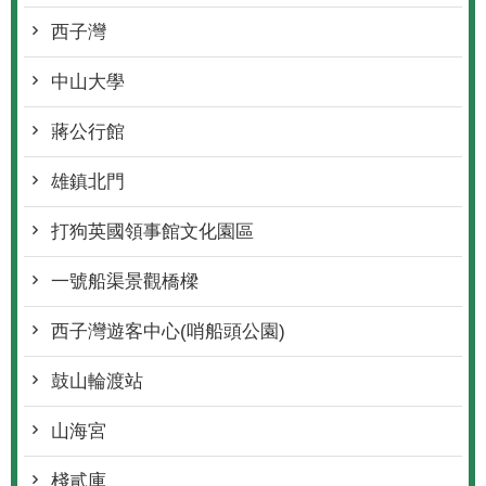
西子灣
中山大學
蔣公行館
雄鎮北門
打狗英國領事館文化園區
一號船渠景觀橋樑
西子灣遊客中心(哨船頭公園)
鼓山輪渡站
山海宮
棧貳庫